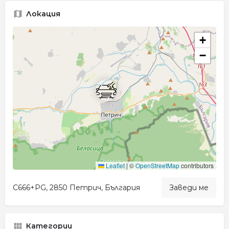
Локация
+
−
Leaflet
|
©
OpenStreetMap
contributors
C666+PG, 2850 Петрич, България
Заведи ме
Категории