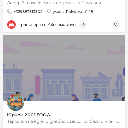
Лидер в тахографските услуги в България
+359887313805
улица „Рокфелер“ 48
Транспорт и Автомобили
+2
Юриек-2001 ЕООД
Търговия на едро и дребно с месо, колбаси и млечни продукти