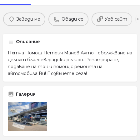
Заведи ме
Обади се
Уеб сайт
Описание
Пътна Помощ Петрич Манев Ауто - обслужване на
целият благоевградски регион. Репатриране,
подаване на ток и помощ с ремонта на
автомобила Ви! Позвънете сега!
Галерия