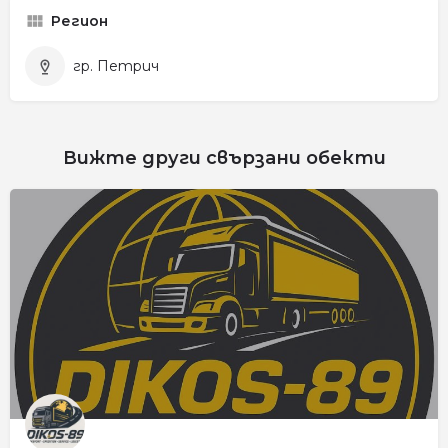
Регион
гр. Петрич
Вижте други свързани обекти