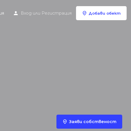
ия
Вход
или
Регистрация
Добави обект
Заяви собственост