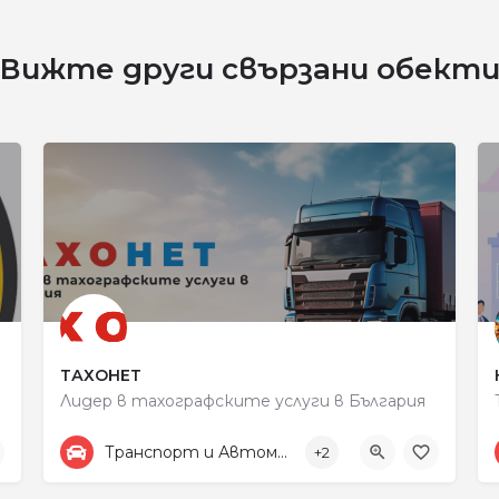
Вижте други свързани обект
ТАХОНЕТ
Лидер в тахографските услуги в България
+359887313805
улица „Рокфелер“ 48
Транспорт и Автомобили
+2