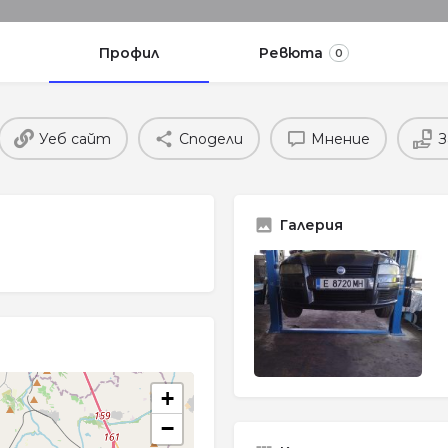
Профил
Ревюта
0
Уеб сайт
Сподели
Мнение
З
Галерия
+
−