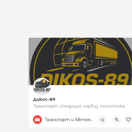
Дикос-89
Транспорт, спедиция, сервиз, логистика
+359878525440
198
Транспорт и Автомобили
+2