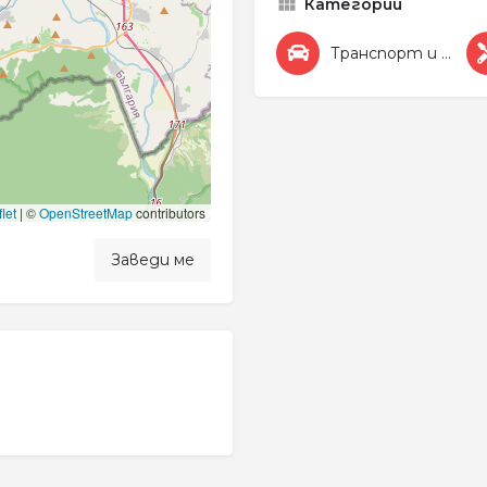
Категории
Транспорт и Автомобили
let
|
©
OpenStreetMap
contributors
Заведи ме