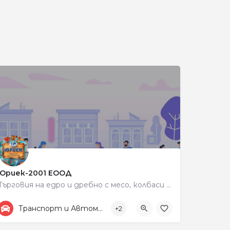
и
Юриек-2001 ЕООД
Търговия на едро и дребно с месо, колбаси и млечни продукти
+359 87 833 3335
198
Транспорт и Автомобили
+2