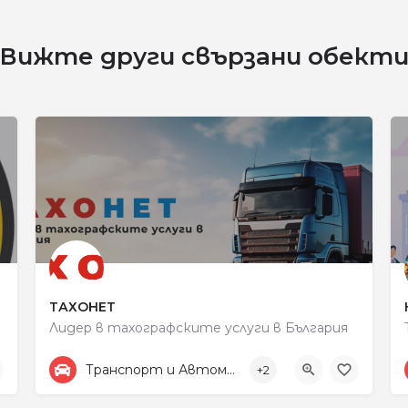
Вижте други свързани обект
ТАХОНЕТ
Лидер в тахографските услуги в България
+359887313805
улица „Рокфелер“ 48
Транспорт и Автомобили
+2