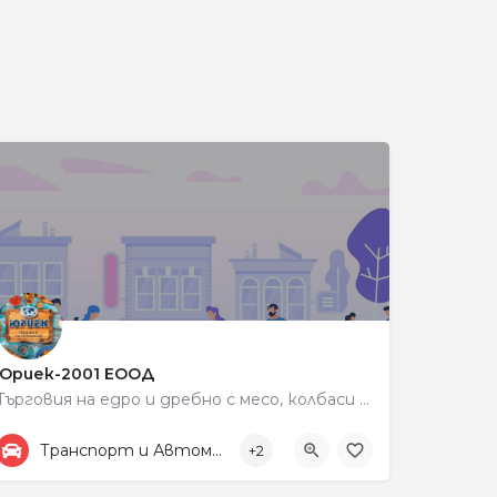
и
Юриек-2001 ЕООД
Търговия на едро и дребно с месо, колбаси и млечни продукти
+359 87 833 3335
198
Транспорт и Автомобили
+2