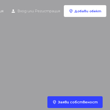
ия
Вход
или
Регистрация
Добави обект
Заяви собственост