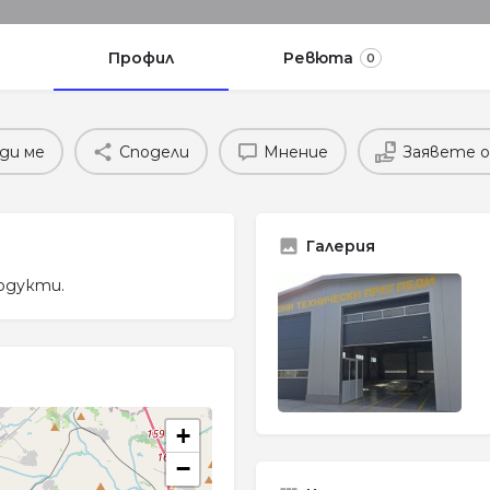
Профил
Ревюта
0
ди ме
Сподели
Мнение
Заявете 
Галерия
одукти.
+
−