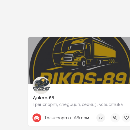
Дикос-89
Транспорт, спедиция, сервиз, логистика
+359878525440
198
Транспорт и Автомобили
+2