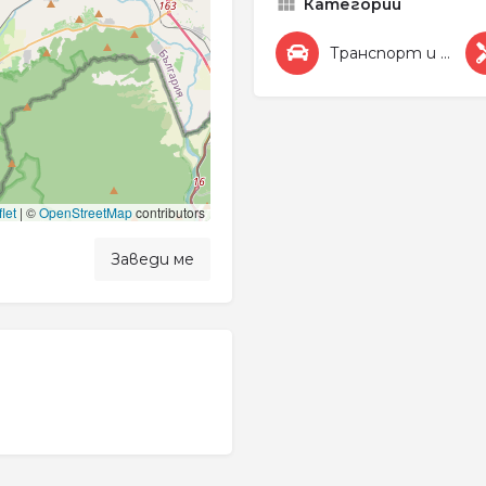
Категории
Транспорт и Автомобили
let
|
©
OpenStreetMap
contributors
Заведи ме